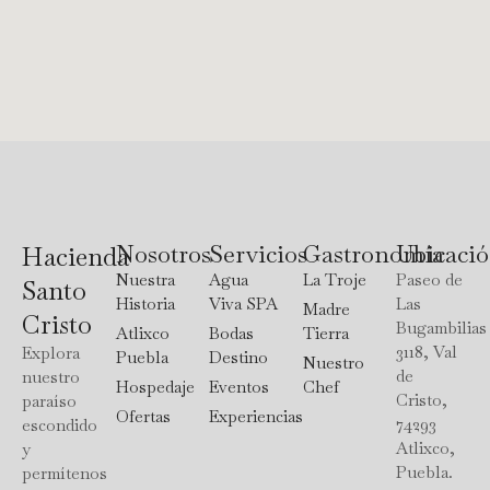
Nosotros
Servicios
Gastronomía
Ubicaci
Hacienda
Nuestra
Agua
La Troje
Paseo de
Santo
Historia
Viva SPA
Las
Madre
Cristo
Bugambilias
Atlixco
Bodas
Tierra
3118, Val
Explora
Puebla
Destino
Nuestro
de
nuestro
Hospedaje
Eventos
Chef
Cristo,
paraíso
Ofertas
Experiencias
74293
escondido
Atlixco,
y
Puebla.
permítenos