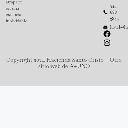
atraparte
244
en una
688
estancia
3845
inolvidable.
hotel@ha
F
I
a
n
c
s
e
t
Copyright 2024 Hacienda Santo Cristo – Otro
b
a
sitio web de
A+UNO
o
g
o
r
k
a
m