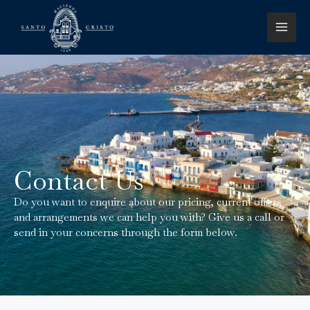
Ir
MAI
al
contenido
ME
Contact Us
Do you want to enquire about our pricing, current offers
and arrangements we can help you with? Give us a call or
send in your concerns through the form below.